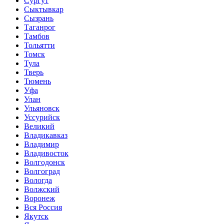
Сургут
Сыктывкар
Сызрань
Таганрог
Тамбов
Тольятти
Томск
Тула
Тверь
Тюмень
Уфа
Улан
Ульяновск
Уссурийск
Великий
Владикавказ
Владимир
Владивосток
Волгодонск
Волгоград
Вологда
Волжский
Воронеж
Вся Россия
Якутск