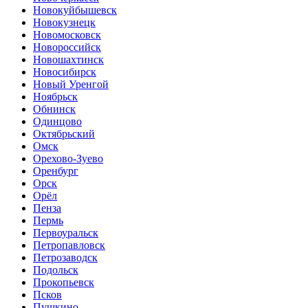
Новокуйбышевск
Новокузнецк
Новомосковск
Новороссийск
Новошахтинск
Новосибирск
Новый Уренгой
Ноябрьск
Обнинск
Одинцово
Октябрьский
Омск
Орехово-Зуево
Оренбург
Орск
Орёл
Пенза
Пермь
Первоуральск
Петропавловск
Петрозаводск
Подольск
Прокопьевск
Псков
Пушкино