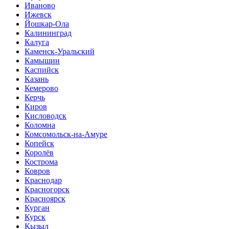
Иваново
Ижевск
Йошкар-Ола
Калининград
Калуга
Каменск-Уральский
Камышин
Каспийск
Казань
Кемерово
Керчь
Киров
Кисловодск
Коломна
Комсомольск-на-Амуре
Копейск
Королёв
Кострома
Ковров
Краснодар
Красногорск
Красноярск
Курган
Курск
Кызыл