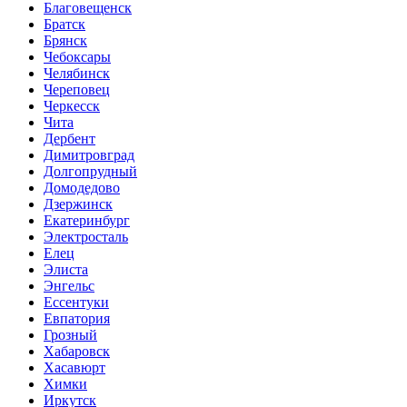
Благовещенск
Братск
Брянск
Чебоксары
Челябинск
Череповец
Черкесск
Чита
Дербент
Димитровград
Долгопрудный
Домодедово
Дзержинск
Екатеринбург
Электросталь
Елец
Элиста
Энгельс
Ессентуки
Евпатория
Грозный
Хабаровск
Хасавюрт
Химки
Иркутск