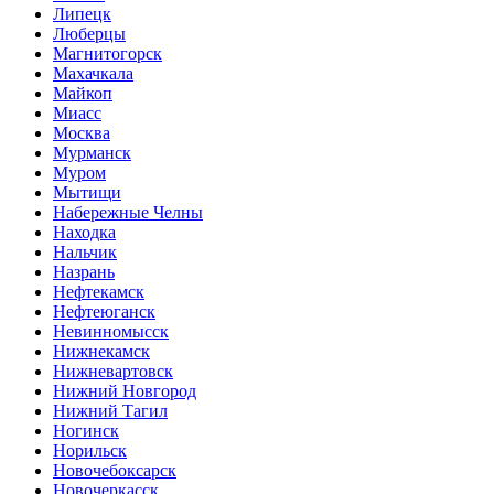
Липецк
Люберцы
Магнитогорск
Махачкала
Майкоп
Миасс
Москва
Мурманск
Муром
Мытищи
Набережные Челны
Находка
Нальчик
Назрань
Нефтекамск
Нефтеюганск
Невинномысск
Нижнекамск
Нижневартовск
Нижний Новгород
Нижний Тагил
Ногинск
Норильск
Новочебоксарск
Новочеркасск