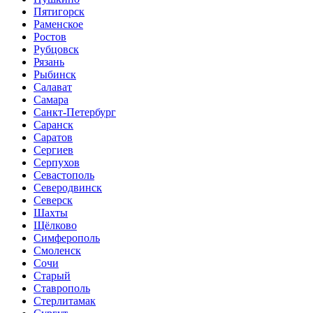
Пятигорск
Раменское
Ростов
Рубцовск
Рязань
Рыбинск
Салават
Самара
Санкт-Петербург
Саранск
Саратов
Сергиев
Серпухов
Севастополь
Северодвинск
Северск
Шахты
Щёлково
Симферополь
Смоленск
Сочи
Старый
Ставрополь
Стерлитамак