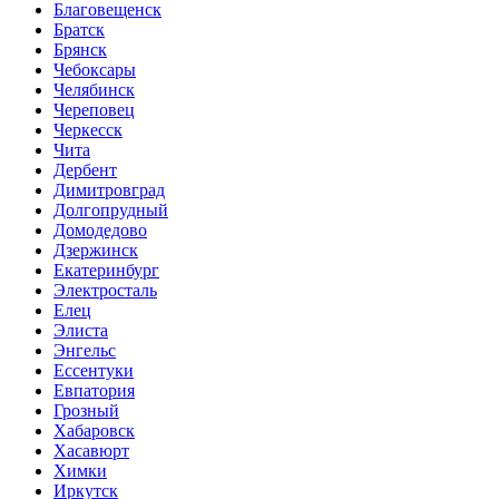
Благовещенск
Братск
Брянск
Чебоксары
Челябинск
Череповец
Черкесск
Чита
Дербент
Димитровград
Долгопрудный
Домодедово
Дзержинск
Екатеринбург
Электросталь
Елец
Элиста
Энгельс
Ессентуки
Евпатория
Грозный
Хабаровск
Хасавюрт
Химки
Иркутск