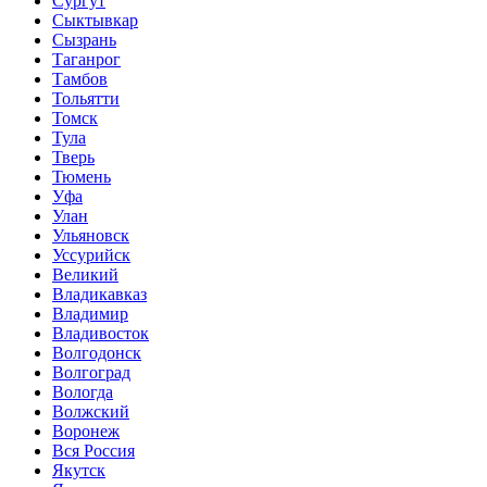
Сургут
Сыктывкар
Сызрань
Таганрог
Тамбов
Тольятти
Томск
Тула
Тверь
Тюмень
Уфа
Улан
Ульяновск
Уссурийск
Великий
Владикавказ
Владимир
Владивосток
Волгодонск
Волгоград
Вологда
Волжский
Воронеж
Вся Россия
Якутск