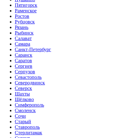
Пятигорск
Раменское
Ростов
Рубцовск
Рязань
Рыбинск
Салават
Самара
Санкт-Петербург
Саранск
Саратов
Сергиев
Серпухов
Севастополь
Северодвинск
Северск
Шахты
Щёлково
Симферополь
Смоленск
Сочи
Старый
Ставрополь
Стерлитамак