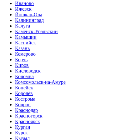
Иваново
Ижевск
Йошкар-Ола
Калининград
Калуга
Каменск-Уральский
Камышин
Каспийск
Казань
Кемерово
Керчь
Киров
Кисловодск
Коломна
Комсомольск-на-Амуре
Копейск
Королёв
Кострома
Ковров
Краснодар
Красногорск
Красноярск
Курган
Курск
Кызыл