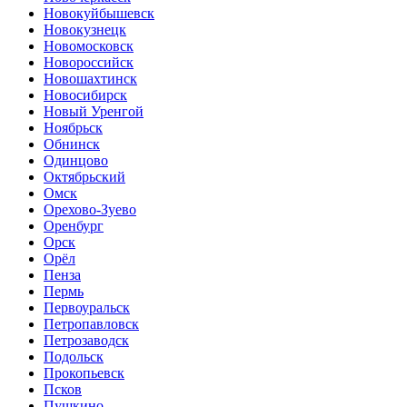
Новокуйбышевск
Новокузнецк
Новомосковск
Новороссийск
Новошахтинск
Новосибирск
Новый Уренгой
Ноябрьск
Обнинск
Одинцово
Октябрьский
Омск
Орехово-Зуево
Оренбург
Орск
Орёл
Пенза
Пермь
Первоуральск
Петропавловск
Петрозаводск
Подольск
Прокопьевск
Псков
Пушкино