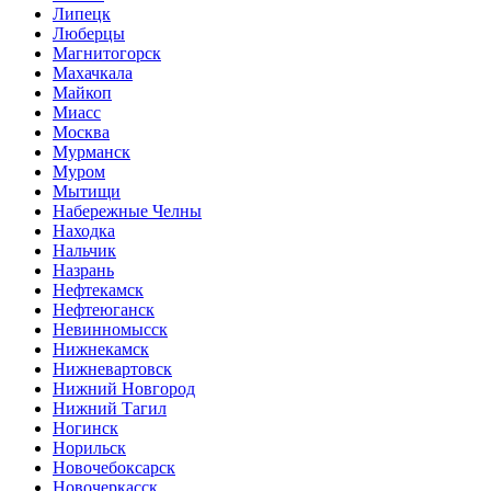
Липецк
Люберцы
Магнитогорск
Махачкала
Майкоп
Миасс
Москва
Мурманск
Муром
Мытищи
Набережные Челны
Находка
Нальчик
Назрань
Нефтекамск
Нефтеюганск
Невинномысск
Нижнекамск
Нижневартовск
Нижний Новгород
Нижний Тагил
Ногинск
Норильск
Новочебоксарск
Новочеркасск