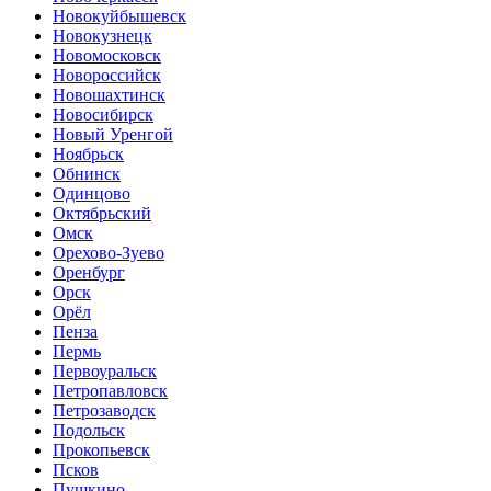
Новокуйбышевск
Новокузнецк
Новомосковск
Новороссийск
Новошахтинск
Новосибирск
Новый Уренгой
Ноябрьск
Обнинск
Одинцово
Октябрьский
Омск
Орехово-Зуево
Оренбург
Орск
Орёл
Пенза
Пермь
Первоуральск
Петропавловск
Петрозаводск
Подольск
Прокопьевск
Псков
Пушкино