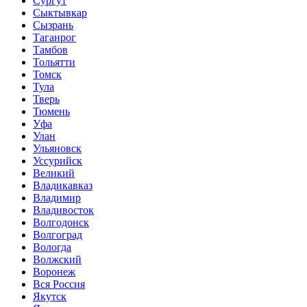
Сургут
Сыктывкар
Сызрань
Таганрог
Тамбов
Тольятти
Томск
Тула
Тверь
Тюмень
Уфа
Улан
Ульяновск
Уссурийск
Великий
Владикавказ
Владимир
Владивосток
Волгодонск
Волгоград
Вологда
Волжский
Воронеж
Вся Россия
Якутск