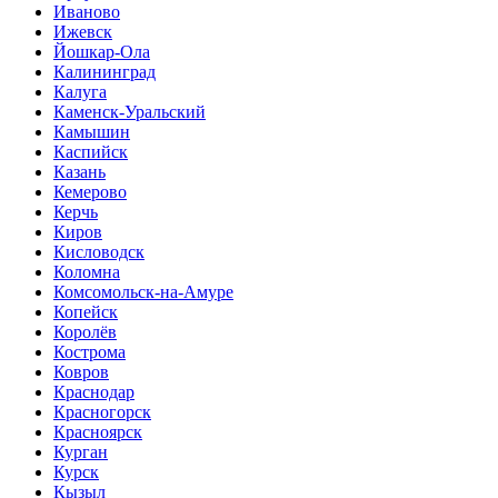
Иваново
Ижевск
Йошкар-Ола
Калининград
Калуга
Каменск-Уральский
Камышин
Каспийск
Казань
Кемерово
Керчь
Киров
Кисловодск
Коломна
Комсомольск-на-Амуре
Копейск
Королёв
Кострома
Ковров
Краснодар
Красногорск
Красноярск
Курган
Курск
Кызыл