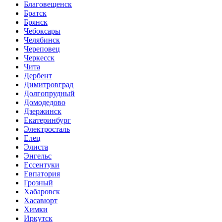
Благовещенск
Братск
Брянск
Чебоксары
Челябинск
Череповец
Черкесск
Чита
Дербент
Димитровград
Долгопрудный
Домодедово
Дзержинск
Екатеринбург
Электросталь
Елец
Элиста
Энгельс
Ессентуки
Евпатория
Грозный
Хабаровск
Хасавюрт
Химки
Иркутск