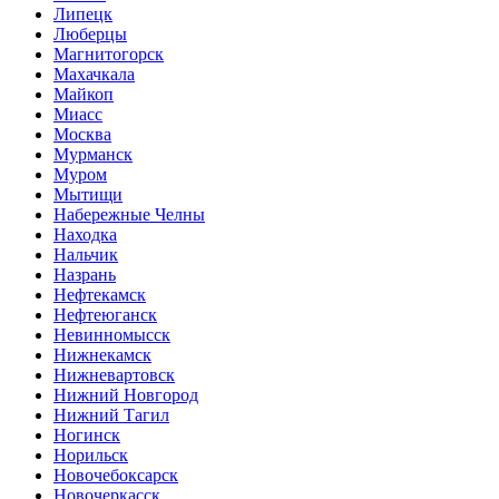
Липецк
Люберцы
Магнитогорск
Махачкала
Майкоп
Миасс
Москва
Мурманск
Муром
Мытищи
Набережные Челны
Находка
Нальчик
Назрань
Нефтекамск
Нефтеюганск
Невинномысск
Нижнекамск
Нижневартовск
Нижний Новгород
Нижний Тагил
Ногинск
Норильск
Новочебоксарск
Новочеркасск