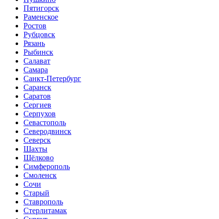
Пятигорск
Раменское
Ростов
Рубцовск
Рязань
Рыбинск
Салават
Самара
Санкт-Петербург
Саранск
Саратов
Сергиев
Серпухов
Севастополь
Северодвинск
Северск
Шахты
Щёлково
Симферополь
Смоленск
Сочи
Старый
Ставрополь
Стерлитамак