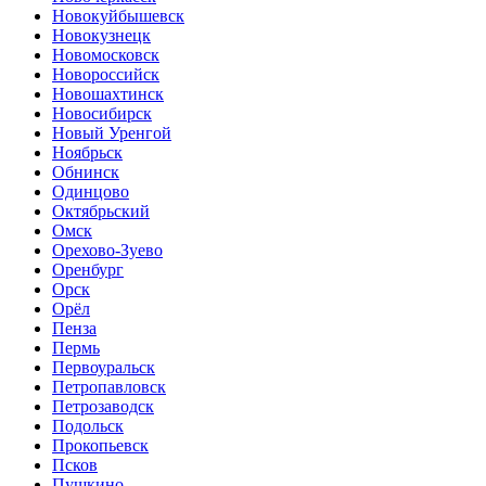
Новокуйбышевск
Новокузнецк
Новомосковск
Новороссийск
Новошахтинск
Новосибирск
Новый Уренгой
Ноябрьск
Обнинск
Одинцово
Октябрьский
Омск
Орехово-Зуево
Оренбург
Орск
Орёл
Пенза
Пермь
Первоуральск
Петропавловск
Петрозаводск
Подольск
Прокопьевск
Псков
Пушкино