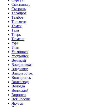
Сургут
Сыктывкар
Сызрань
Таганрог
Тамбов
Тольятти
Томск
Тула
Тверь
Тюмень
Уфа
Улан
Ульяновск
Уссурийск
Великий
Владикавказ
Владимир
Владивосток
Волгодонск
Волгоград
Вологда
Волжский
Воронеж
Вся Россия
Якутск