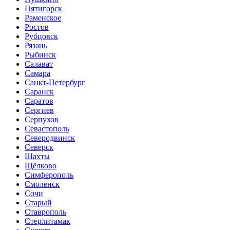
Пятигорск
Раменское
Ростов
Рубцовск
Рязань
Рыбинск
Салават
Самара
Санкт-Петербург
Саранск
Саратов
Сергиев
Серпухов
Севастополь
Северодвинск
Северск
Шахты
Щёлково
Симферополь
Смоленск
Сочи
Старый
Ставрополь
Стерлитамак