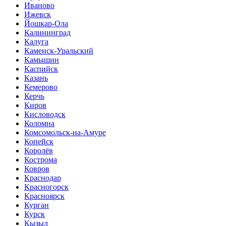
Иваново
Ижевск
Йошкар-Ола
Калининград
Калуга
Каменск-Уральский
Камышин
Каспийск
Казань
Кемерово
Керчь
Киров
Кисловодск
Коломна
Комсомольск-на-Амуре
Копейск
Королёв
Кострома
Ковров
Краснодар
Красногорск
Красноярск
Курган
Курск
Кызыл