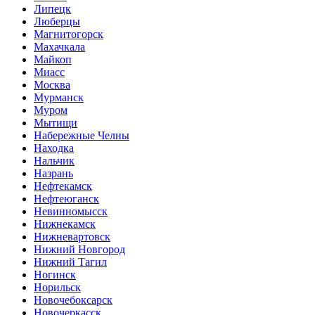
Липецк
Люберцы
Магнитогорск
Махачкала
Майкоп
Миасс
Москва
Мурманск
Муром
Мытищи
Набережные Челны
Находка
Нальчик
Назрань
Нефтекамск
Нефтеюганск
Невинномысск
Нижнекамск
Нижневартовск
Нижний Новгород
Нижний Тагил
Ногинск
Норильск
Новочебоксарск
Новочеркасск