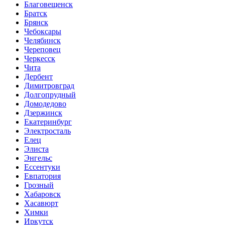
Благовещенск
Братск
Брянск
Чебоксары
Челябинск
Череповец
Черкесск
Чита
Дербент
Димитровград
Долгопрудный
Домодедово
Дзержинск
Екатеринбург
Электросталь
Елец
Элиста
Энгельс
Ессентуки
Евпатория
Грозный
Хабаровск
Хасавюрт
Химки
Иркутск