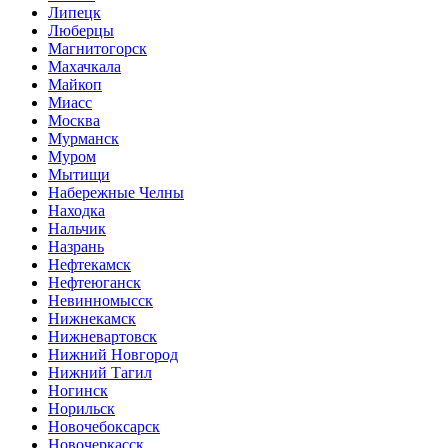
Липецк
Люберцы
Магнитогорск
Махачкала
Майкоп
Миасс
Москва
Мурманск
Муром
Мытищи
Набережные Челны
Находка
Нальчик
Назрань
Нефтекамск
Нефтеюганск
Невинномысск
Нижнекамск
Нижневартовск
Нижний Новгород
Нижний Тагил
Ногинск
Норильск
Новочебоксарск
Новочеркасск