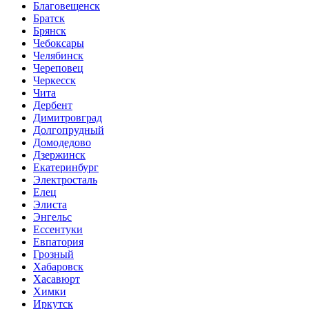
Благовещенск
Братск
Брянск
Чебоксары
Челябинск
Череповец
Черкесск
Чита
Дербент
Димитровград
Долгопрудный
Домодедово
Дзержинск
Екатеринбург
Электросталь
Елец
Элиста
Энгельс
Ессентуки
Евпатория
Грозный
Хабаровск
Хасавюрт
Химки
Иркутск