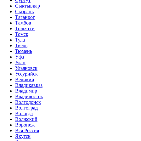
Сургут
Сыктывкар
Сызрань
Таганрог
Тамбов
Тольятти
Томск
Тула
Тверь
Тюмень
Уфа
Улан
Ульяновск
Уссурийск
Великий
Владикавказ
Владимир
Владивосток
Волгодонск
Волгоград
Вологда
Волжский
Воронеж
Вся Россия
Якутск