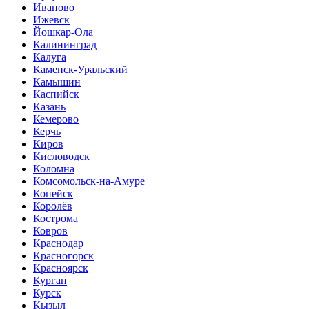
Иваново
Ижевск
Йошкар-Ола
Калининград
Калуга
Каменск-Уральский
Камышин
Каспийск
Казань
Кемерово
Керчь
Киров
Кисловодск
Коломна
Комсомольск-на-Амуре
Копейск
Королёв
Кострома
Ковров
Краснодар
Красногорск
Красноярск
Курган
Курск
Кызыл