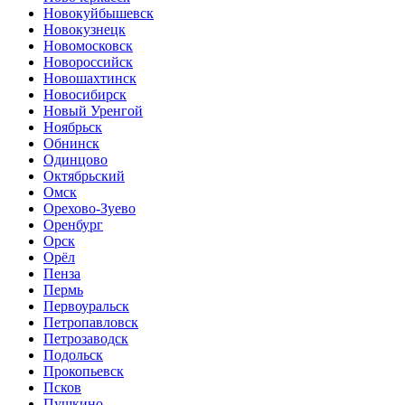
Новокуйбышевск
Новокузнецк
Новомосковск
Новороссийск
Новошахтинск
Новосибирск
Новый Уренгой
Ноябрьск
Обнинск
Одинцово
Октябрьский
Омск
Орехово-Зуево
Оренбург
Орск
Орёл
Пенза
Пермь
Первоуральск
Петропавловск
Петрозаводск
Подольск
Прокопьевск
Псков
Пушкино