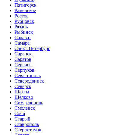
Пятигорск
Раменское
Ростов
Рубцовск
Рязань
Рыбинск
Салават
Самара
Санкт-Петербург
Саранск
Саратов
Сергиев
Серпухов
Севастополь
Северодвинск
Северск
Шахты
Щёлково
Симферополь
Смоленск
Сочи
Старый
Ставрополь
Стерлитамак