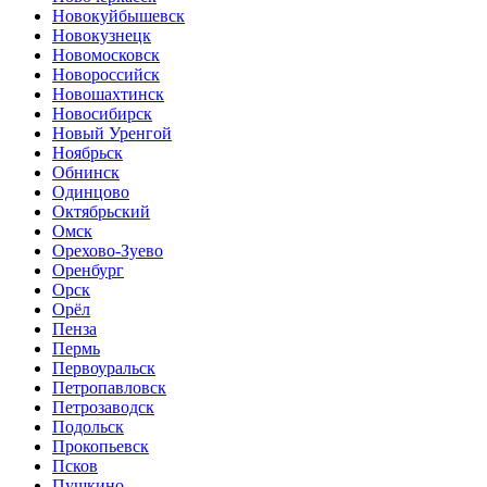
Новокуйбышевск
Новокузнецк
Новомосковск
Новороссийск
Новошахтинск
Новосибирск
Новый Уренгой
Ноябрьск
Обнинск
Одинцово
Октябрьский
Омск
Орехово-Зуево
Оренбург
Орск
Орёл
Пенза
Пермь
Первоуральск
Петропавловск
Петрозаводск
Подольск
Прокопьевск
Псков
Пушкино