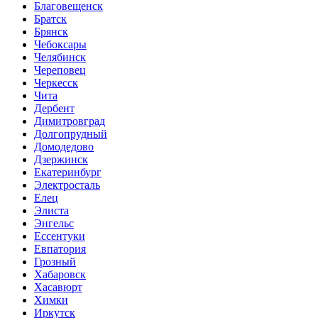
Благовещенск
Братск
Брянск
Чебоксары
Челябинск
Череповец
Черкесск
Чита
Дербент
Димитровград
Долгопрудный
Домодедово
Дзержинск
Екатеринбург
Электросталь
Елец
Элиста
Энгельс
Ессентуки
Евпатория
Грозный
Хабаровск
Хасавюрт
Химки
Иркутск