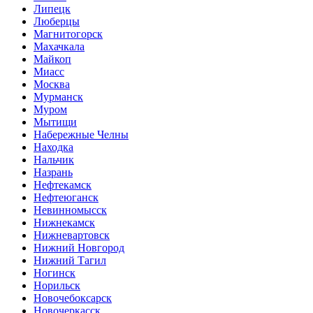
Липецк
Люберцы
Магнитогорск
Махачкала
Майкоп
Миасс
Москва
Мурманск
Муром
Мытищи
Набережные Челны
Находка
Нальчик
Назрань
Нефтекамск
Нефтеюганск
Невинномысск
Нижнекамск
Нижневартовск
Нижний Новгород
Нижний Тагил
Ногинск
Норильск
Новочебоксарск
Новочеркасск