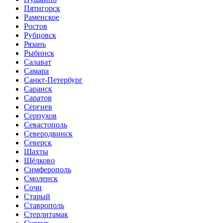
Пятигорск
Раменское
Ростов
Рубцовск
Рязань
Рыбинск
Салават
Самара
Санкт-Петербург
Саранск
Саратов
Сергиев
Серпухов
Севастополь
Северодвинск
Северск
Шахты
Щёлково
Симферополь
Смоленск
Сочи
Старый
Ставрополь
Стерлитамак