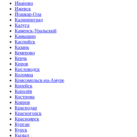
Иваново
Ижевск
Йошкар-Ола
Калининград
Калуга
Каменск-Уральский
Камышин
Каспийск
Казань
Кемерово
Керчь
Киров
Кисловодск
Коломна
Комсомольск-на-Амуре
Копейск
Королёв
Кострома
Ковров
Краснодар
Красногорск
Красноярск
Курган
Курск
Кызыл