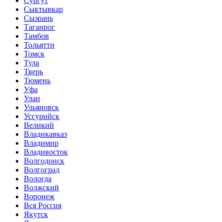
Сургут
Сыктывкар
Сызрань
Таганрог
Тамбов
Тольятти
Томск
Тула
Тверь
Тюмень
Уфа
Улан
Ульяновск
Уссурийск
Великий
Владикавказ
Владимир
Владивосток
Волгодонск
Волгоград
Вологда
Волжский
Воронеж
Вся Россия
Якутск