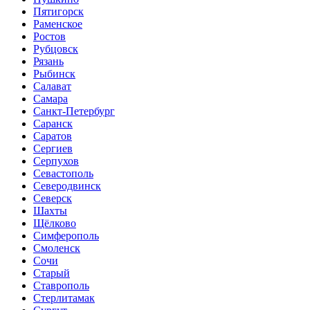
Пятигорск
Раменское
Ростов
Рубцовск
Рязань
Рыбинск
Салават
Самара
Санкт-Петербург
Саранск
Саратов
Сергиев
Серпухов
Севастополь
Северодвинск
Северск
Шахты
Щёлково
Симферополь
Смоленск
Сочи
Старый
Ставрополь
Стерлитамак