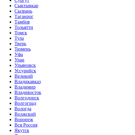
Сургут
Сыктывкар
Сызрань
Таганрог
Тамбов
Тольятти
Томск
Тула
Тверь
Тюмень
Уфа
Улан
Ульяновск
Уссурийск
Великий
Владикавказ
Владимир
Владивосток
Волгодонск
Волгоград
Вологда
Волжский
Воронеж
Вся Россия
Якутск