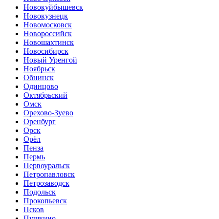
Новокуйбышевск
Новокузнецк
Новомосковск
Новороссийск
Новошахтинск
Новосибирск
Новый Уренгой
Ноябрьск
Обнинск
Одинцово
Октябрьский
Омск
Орехово-Зуево
Оренбург
Орск
Орёл
Пенза
Пермь
Первоуральск
Петропавловск
Петрозаводск
Подольск
Прокопьевск
Псков
Пушкино