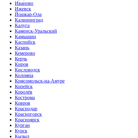
Иваново
Ижевск
Йошкар-Ола
Калининград
Калуга
Каменск-Уральский
Камышин
Каспийск
Казань
Кемерово
Керчь
Киров
Кисловодск
Коломна
Комсомольск-на-Амуре
Копейск
Королёв
Кострома
Ковров
Краснодар
Красногорск
Красноярск
Курган
Курск
Кызыл