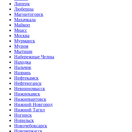
Липецк
Люберцы
Магнитогорск
Махачкала
Майкоп
Миасс
Москва
Мурманск
Муром
Мытищи
Набережные Челны
Находка
Нальчик
Назрань
Нефтекамск
Нефтеюганск
Невинномысск
Нижнекамск
Нижневартовск
Нижний Новгород
Нижний Тагил
Ногинск
Норильск
Новочебоксарск
Новочеркасск