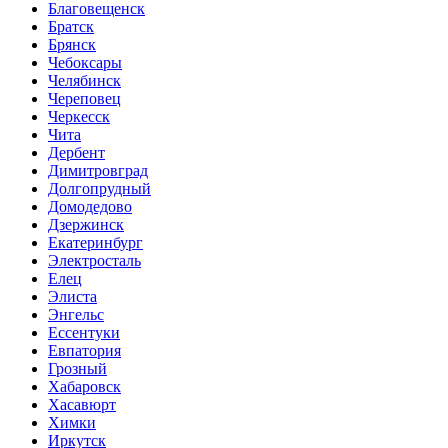
Благовещенск
Братск
Брянск
Чебоксары
Челябинск
Череповец
Черкесск
Чита
Дербент
Димитровград
Долгопрудный
Домодедово
Дзержинск
Екатеринбург
Электросталь
Елец
Элиста
Энгельс
Ессентуки
Евпатория
Грозный
Хабаровск
Хасавюрт
Химки
Иркутск