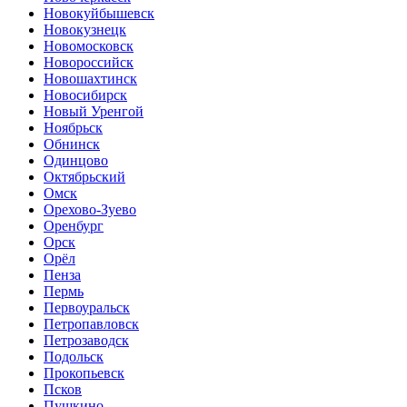
Новокуйбышевск
Новокузнецк
Новомосковск
Новороссийск
Новошахтинск
Новосибирск
Новый Уренгой
Ноябрьск
Обнинск
Одинцово
Октябрьский
Омск
Орехово-Зуево
Оренбург
Орск
Орёл
Пенза
Пермь
Первоуральск
Петропавловск
Петрозаводск
Подольск
Прокопьевск
Псков
Пушкино