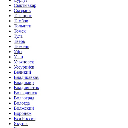
Сургут
Сыктывкар
Сызрань
Таганрог
Тамбов
Тольятти
Томск
Тула
Тверь
Тюмень
Уфа
Улан
Ульяновск
Уссурийск
Великий
Владикавказ
Владимир
Владивосток
Волгодонск
Волгоград
Вологда
Волжский
Воронеж
Вся Россия
Якутск