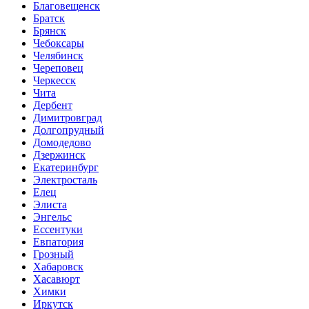
Благовещенск
Братск
Брянск
Чебоксары
Челябинск
Череповец
Черкесск
Чита
Дербент
Димитровград
Долгопрудный
Домодедово
Дзержинск
Екатеринбург
Электросталь
Елец
Элиста
Энгельс
Ессентуки
Евпатория
Грозный
Хабаровск
Хасавюрт
Химки
Иркутск