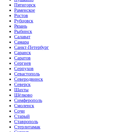
Пятигорск
Раменское
Ростов
Рубцовск
Рязань
Рыбинск
Салават
Самара
Санкт-Петербург
Саранск
Саратов
Сергиев
Серпухов
Севастополь
Северодвинск
Северск
Шахты
Щёлково
Симферополь
Смоленск
Сочи
Старый
Ставрополь
Стерлитамак