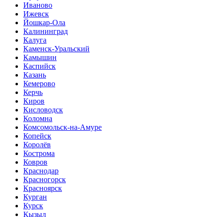
Иваново
Ижевск
Йошкар-Ола
Калининград
Калуга
Каменск-Уральский
Камышин
Каспийск
Казань
Кемерово
Керчь
Киров
Кисловодск
Коломна
Комсомольск-на-Амуре
Копейск
Королёв
Кострома
Ковров
Краснодар
Красногорск
Красноярск
Курган
Курск
Кызыл