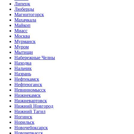
Липецк
Люберцы
Магнитогорск
Махачкала
Майкоп
Миасс
Москва
Мурманск
Муром
Мытищи
Набережные Челны
Находка
Нальчик
Назрань
Нефтекамск
Нефтеюганск
Невинномысск
Нижнекамск
Нижневартовск
Нижний Новгород
Нижний Тагил
Ногинск
Норильск
Новочебоксарск
Новочеркасск