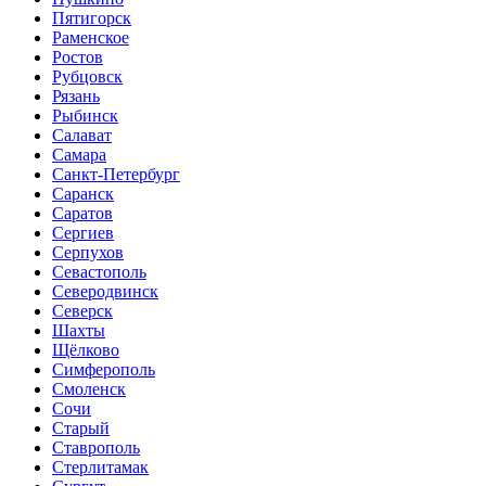
Пятигорск
Раменское
Ростов
Рубцовск
Рязань
Рыбинск
Салават
Самара
Санкт-Петербург
Саранск
Саратов
Сергиев
Серпухов
Севастополь
Северодвинск
Северск
Шахты
Щёлково
Симферополь
Смоленск
Сочи
Старый
Ставрополь
Стерлитамак