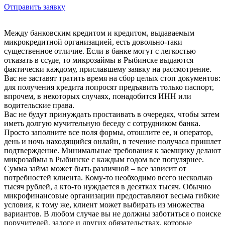
Отправить заявку
Между банковским кредитом и кредитом, выдаваемым
микрокредитной организацией, есть довольно-таки
существенное отличие. Если в банке могут с легкостью
отказать в ссуде, то микрозаймы в Рыбинске выдаются
фактически каждому, приславшему заявку на рассмотрение.
Вас не заставят тратить время на сбор целых стоп документов:
для получения кредита попросят предъявить только паспорт,
впрочем, в некоторых случаях, понадобится ИНН или
водительские права.
Вас не будут принуждать простаивать в очередях, чтобы затем
иметь долгую мучительную беседу с сотрудником банка.
Просто заполните все поля формы, отошлите ее, и оператор,
день и ночь находящийся онлайн, в течение получаса пришлет
подтверждение. Минимальные требования к заемщику делают
микрозаймы в Рыбинске с каждым годом все популярнее.
Сумма займа может быть различной – все зависит от
потребностей клиента. Кому-то необходимо всего несколько
тысяч рублей, а кто-то нуждается в десятках тысяч. Обычно
микрофинансовые организации предоставляют весьма гибкие
условия, к тому же, клиент может выбирать из множества
вариантов. В любом случае вы не должны заботиться о поиске
поручителей, залоге и других обязательствах, которые