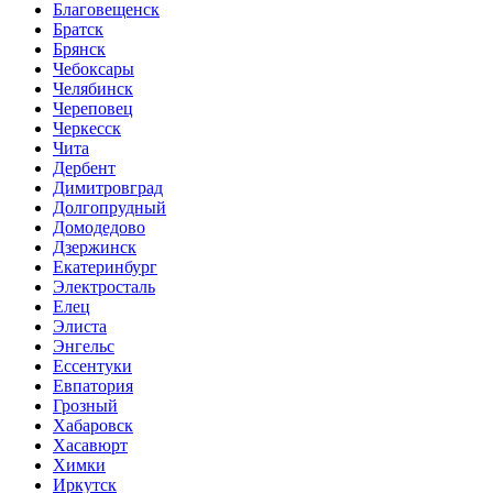
Благовещенск
Братск
Брянск
Чебоксары
Челябинск
Череповец
Черкесск
Чита
Дербент
Димитровград
Долгопрудный
Домодедово
Дзержинск
Екатеринбург
Электросталь
Елец
Элиста
Энгельс
Ессентуки
Евпатория
Грозный
Хабаровск
Хасавюрт
Химки
Иркутск