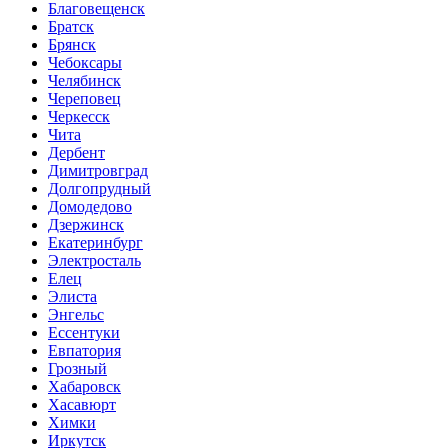
Благовещенск
Братск
Брянск
Чебоксары
Челябинск
Череповец
Черкесск
Чита
Дербент
Димитровград
Долгопрудный
Домодедово
Дзержинск
Екатеринбург
Электросталь
Елец
Элиста
Энгельс
Ессентуки
Евпатория
Грозный
Хабаровск
Хасавюрт
Химки
Иркутск