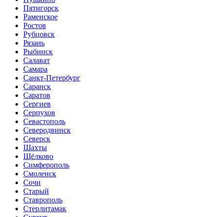
Пятигорск
Раменское
Ростов
Рубцовск
Рязань
Рыбинск
Салават
Самара
Санкт-Петербург
Саранск
Саратов
Сергиев
Серпухов
Севастополь
Северодвинск
Северск
Шахты
Щёлково
Симферополь
Смоленск
Сочи
Старый
Ставрополь
Стерлитамак