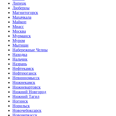
Липецк
Люберцы
Магнитогорск
Махачкала
Майкоп
Миасс
Москва
Мурманск
Муром
Мытищи
Набережные Челны
Находка
Нальчик
Назрань
Нефтекамск
Нефтеюганск
Невинномысск
Нижнекамск
Нижневартовск
Нижний Новгород
Нижний Тагил
Ногинск
Норильск
Новочебоксарск
Новочеркасск