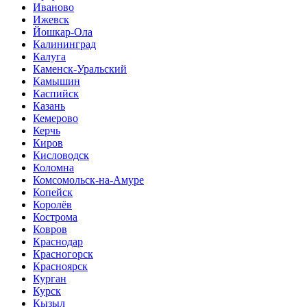
Иваново
Ижевск
Йошкар-Ола
Калининград
Калуга
Каменск-Уральский
Камышин
Каспийск
Казань
Кемерово
Керчь
Киров
Кисловодск
Коломна
Комсомольск-на-Амуре
Копейск
Королёв
Кострома
Ковров
Краснодар
Красногорск
Красноярск
Курган
Курск
Кызыл