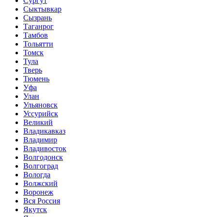
Сургут
Сыктывкар
Сызрань
Таганрог
Тамбов
Тольятти
Томск
Тула
Тверь
Тюмень
Уфа
Улан
Ульяновск
Уссурийск
Великий
Владикавказ
Владимир
Владивосток
Волгодонск
Волгоград
Вологда
Волжский
Воронеж
Вся Россия
Якутск