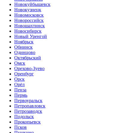
Новокуйбышевск
Новокузнецк
Новомосковск
Новороссийск
Новошахтинск
Новосибирск
Новый Уренгой
Ноябрьск
Обнинск
Одинцово
Октябрьский
Омск
Орехово-Зуево
Оренбург
Орск
Орёл
Пенза
Пермь
Первоуральск
Петропавловск
Петрозаводск
Подольск
Прокопьевск
Псков
Пушкино