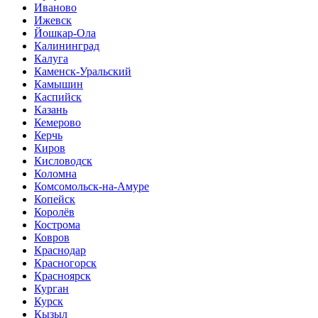
Иваново
Ижевск
Йошкар-Ола
Калининград
Калуга
Каменск-Уральский
Камышин
Каспийск
Казань
Кемерово
Керчь
Киров
Кисловодск
Коломна
Комсомольск-на-Амуре
Копейск
Королёв
Кострома
Ковров
Краснодар
Красногорск
Красноярск
Курган
Курск
Кызыл