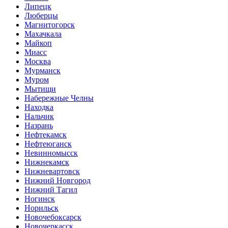
Липецк
Люберцы
Магнитогорск
Махачкала
Майкоп
Миасс
Москва
Мурманск
Муром
Мытищи
Набережные Челны
Находка
Нальчик
Назрань
Нефтекамск
Нефтеюганск
Невинномысск
Нижнекамск
Нижневартовск
Нижний Новгород
Нижний Тагил
Ногинск
Норильск
Новочебоксарск
Новочеркасск