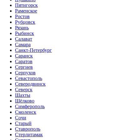
Пятигорск
Раменское
Ростов
Рубцовск
Рязань
Рыбинск
Салават
Самара
Санкт-Петербург
Саранск
Саратов
Сергиев
Серпухов
Севастополь
Северодвинск
Северск
Шахты
Щёлково
Симферополь
Смоленск
Сочи
Старый
Ставрополь
Стерлитамак