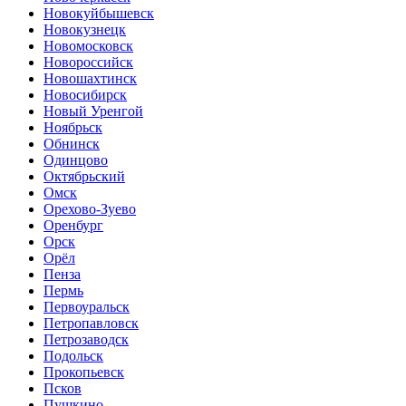
Новокуйбышевск
Новокузнецк
Новомосковск
Новороссийск
Новошахтинск
Новосибирск
Новый Уренгой
Ноябрьск
Обнинск
Одинцово
Октябрьский
Омск
Орехово-Зуево
Оренбург
Орск
Орёл
Пенза
Пермь
Первоуральск
Петропавловск
Петрозаводск
Подольск
Прокопьевск
Псков
Пушкино