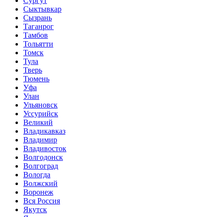
Сургут
Сыктывкар
Сызрань
Таганрог
Тамбов
Тольятти
Томск
Тула
Тверь
Тюмень
Уфа
Улан
Ульяновск
Уссурийск
Великий
Владикавказ
Владимир
Владивосток
Волгодонск
Волгоград
Вологда
Волжский
Воронеж
Вся Россия
Якутск