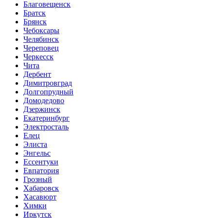
Благовещенск
Братск
Брянск
Чебоксары
Челябинск
Череповец
Черкесск
Чита
Дербент
Димитровград
Долгопрудный
Домодедово
Дзержинск
Екатеринбург
Электросталь
Елец
Элиста
Энгельс
Ессентуки
Евпатория
Грозный
Хабаровск
Хасавюрт
Химки
Иркутск